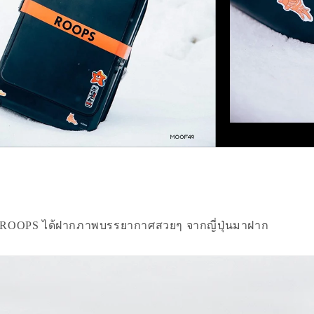
งROOPS ได้ฝากภาพบรรยากาศสวยๆ จากญี่ปุ่นมาฝาก