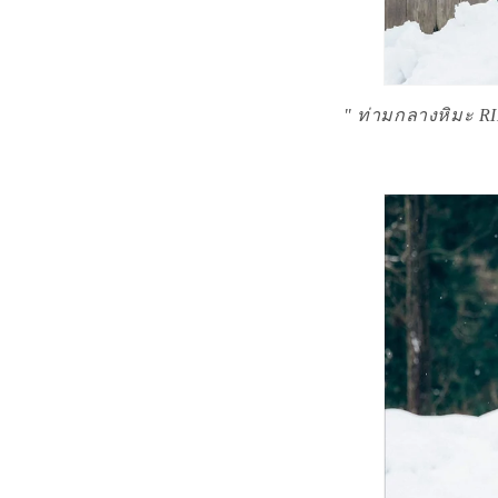
" ท่ามกลาง
หิมะ RI