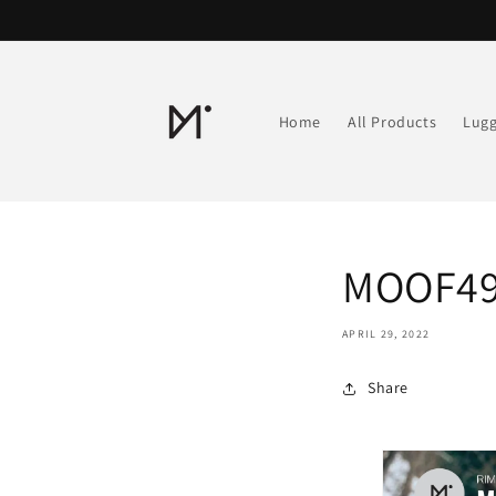
Skip to
content
Home
All Products
Lug
MOOF49
APRIL 29, 2022
Share