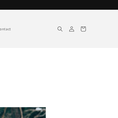
Log
Cart
ontact
in