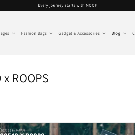
Every journey starts with MOOF
gages
Fashion Bags
Gadget & Accessories
Blog
C
 x ROOPS