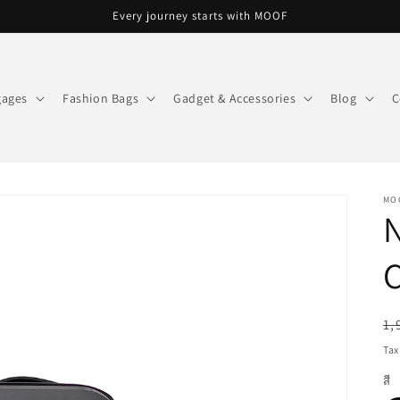
Every journey starts with MOOF
gages
Fashion Bags
Gadget & Accessories
Blog
C
MO
C
R
1,
pr
Tax
สี