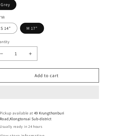
Grey
าด
S 14"
M 17"
ntity
Decrease
Increase
quantity
quantity
for
for
NAKURU
NAKURU
Add to cart
BACKPACK
BACKPACK
CASE
CASE
in
in
Grey
Grey
Pickup available at
49 Krungthonburi
Road,Klongtonsai Sub-district
Usually ready in 24 hours
View store information