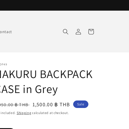
Log
Cart
ontact
in
OF49
NAKURU BACKPACK
ASE in Grey
egular
Sale
1,500.00 ฿ THB
950.00 ฿ THB
Sale
ice
price
 included.
Shipping
calculated at checkout.