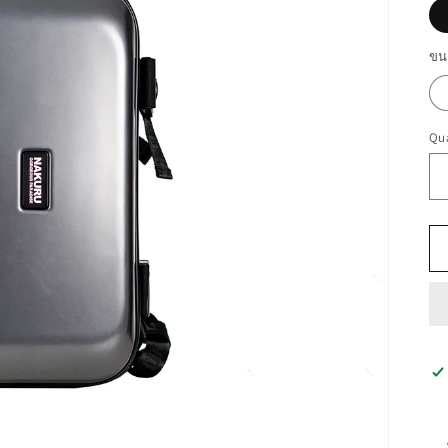
ขน
Qua