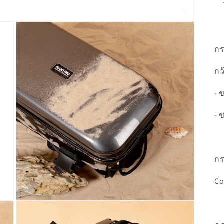
กร
กว
- 
- 
กร
Co
Open
media
3