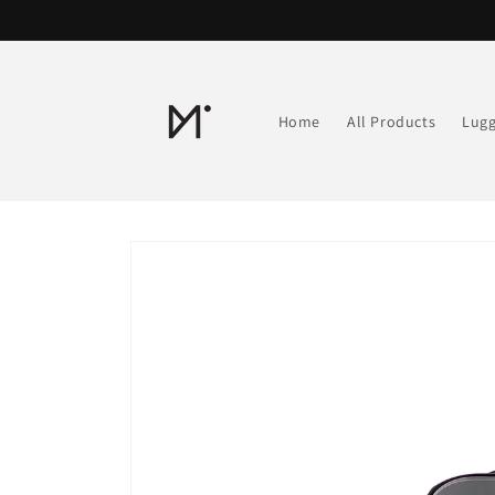
Skip to
content
Home
All Products
Lug
Skip to
product
information