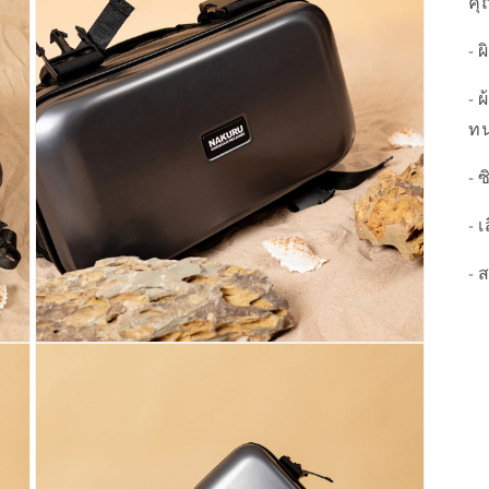
คุ
in
modal
- 
- 
ท
- 
- 
- 
Open
media
5
in
modal