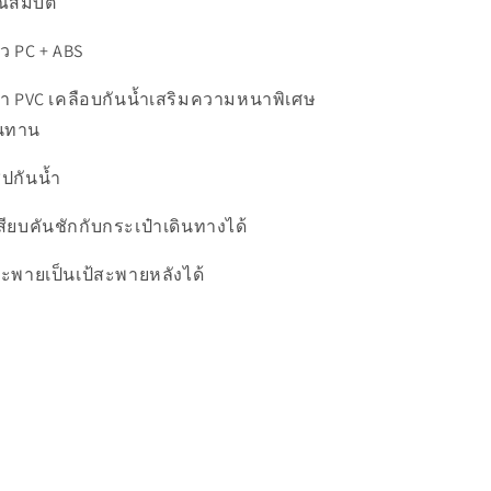
ณสมบัติ
ผิว PC + ABS
ผ้า PVC เคลือบกันน้ำเสริมความหนาพิเศษ
นทาน
ซิปกันน้ำ
เสียบคันชักกับกระเป๋าเดินทางได้
สะพายเป็นเป้สะพายหลังได้