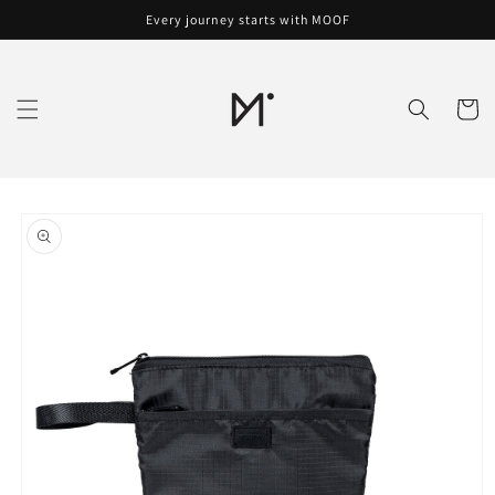
Skip to
Every journey starts with MOOF
content
Cart
Skip to
product
information