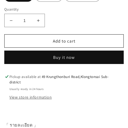
Quantity
Decrease
Increase
quantity
quantity
for
for
Shower
Shower
Add to cart
Bag
Bag
Buy it now
Pickup available at
49 Krungthonburi Road,Klongtonsai Sub-
district
Usually ready in 24 hours
View store information
「 รายละเอียด 」