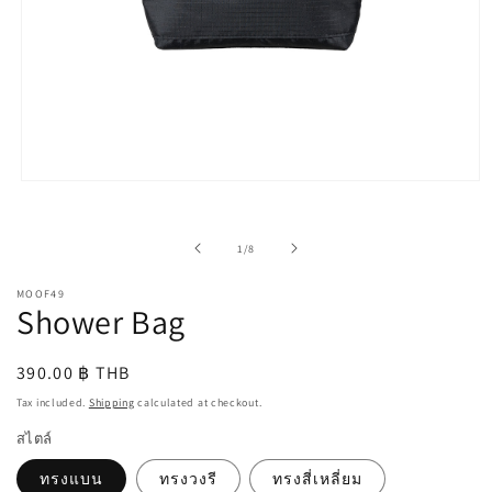
Open
media
1
in
of
1
/
8
modal
MOOF49
Shower Bag
Regular
390.00 ฿ THB
price
Tax included.
Shipping
calculated at checkout.
สไตล์
ทรงแบน
ทรงวงรี
ทรงสี่เหลี่ยม